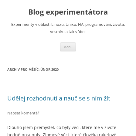
Přejít
k
Blog experimentátora
obsahu
webu
Experimenty v oblasti Linuxu, Unixu, HA, programování, života,
vesmíru a tak vůbec
Menu
ARCHIV PRO MĚSÍC:
ÚNOR 2020
Udělej rozhodnutí a nauč se s ním žít
Napsat komentář
Dlouho jsem přemýšlel, co byly věci, které mě v životě
hodně posunuly. Zlomové věci, které člověka raketově