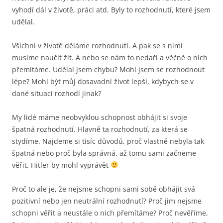
vyhodí dál v životě, práci atd. Byly to rozhodnutí, které jsem
udělal.
Všichni v životě děláme rozhodnutí. A pak se s nimi
musíme naučit žít. A nebo se nám to nedaří a věčně o nich
přemítáme. Udělal jsem chybu? Mohl jsem se rozhodnout
lépe? Mohl být můj dosavadní život lepší, kdybych se v
dané situaci rozhodl jinak?
My lidé máme neobvyklou schopnost obhájit si svoje
špatná rozhodnutí. Hlavně ta rozhodnutí, za která se
stydíme. Najdeme si tisíc důvodů, proč vlastně nebyla tak
špatná nebo proč byla správná. až tomu sami začneme
věřit. Hitler by mohl vyprávět
Proč to ale je, že nejsme schopni sami sobě obhájit svá
pozitivní nebo jen neutrální rozhodnutí? Proč jim nejsme
schopni věřit a neustále o nich přemítáme? Proč nevěříme,