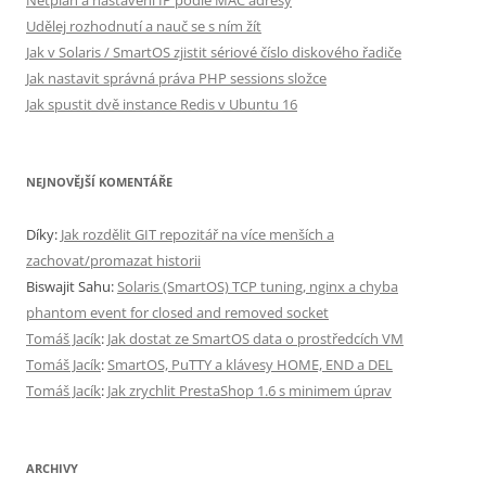
Netplan a nastavení IP podle MAC adresy
Udělej rozhodnutí a nauč se s ním žít
Jak v Solaris / SmartOS zjistit sériové číslo diskového řadiče
Jak nastavit správná práva PHP sessions složce
Jak spustit dvě instance Redis v Ubuntu 16
NEJNOVĚJŠÍ KOMENTÁŘE
Díky
:
Jak rozdělit GIT repozitář na více menších a
zachovat/promazat historii
Biswajit Sahu
:
Solaris (SmartOS) TCP tuning, nginx a chyba
phantom event for closed and removed socket
Tomáš Jacík
:
Jak dostat ze SmartOS data o prostředcích VM
Tomáš Jacík
:
SmartOS, PuTTY a klávesy HOME, END a DEL
Tomáš Jacík
:
Jak zrychlit PrestaShop 1.6 s minimem úprav
ARCHIVY