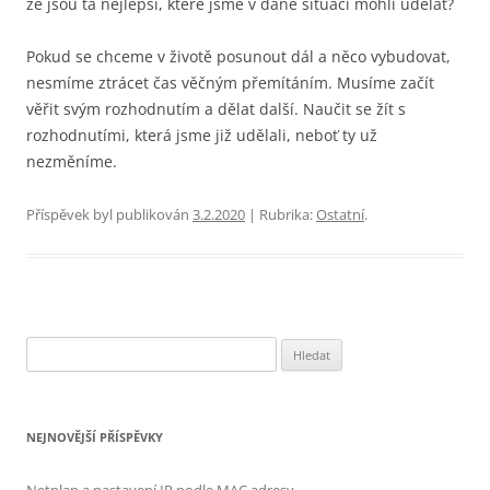
že jsou ta nejlepší, které jsme v dané situaci mohli udělat?
Pokud se chceme v životě posunout dál a něco vybudovat,
nesmíme ztrácet čas věčným přemítáním. Musíme začít
věřit svým rozhodnutím a dělat další. Naučit se žít s
rozhodnutími, která jsme již udělali, neboť ty už
nezměníme.
Příspěvek byl publikován
3.2.2020
| Rubrika:
Ostatní
.
Vyhledávání
NEJNOVĚJŠÍ PŘÍSPĚVKY